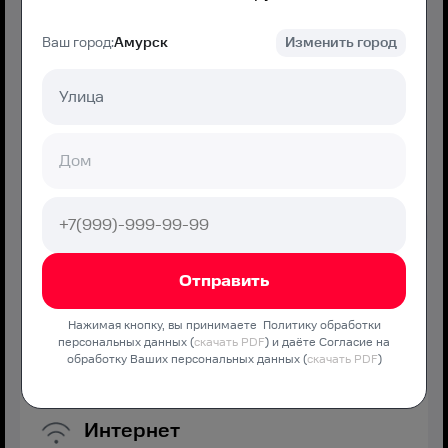
Ваш город:
Амурск
Изменить город
700
₽/мес
Подключение
350 ₽
Подключить
МТС Дома Хорошо
Нажимая кнопку, вы принимаете Политику обработки
персональных данных (
скачать PDF
) и даёте Согласие на
Оптимальная скорость без переплат и дополнительных
обработку Ваших персональных данных (
скачать PDF
)
услуг
Интернет