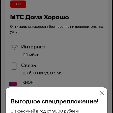
Хит
МТС Дома Хорошо
Оптимальная скорость без переплат и дополнительных
услуг
Интернет
100
мбит
Связь
30
Гб,
0
минут,
0
SMS
КИОН
Выгодное спецпредложение!
С экономией в год от 9000 рублей!