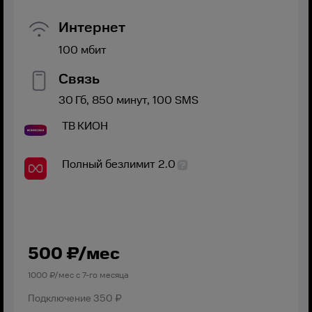
Интернет
100
мбит
Связь
30
Гб,
850
минут,
100
SMS
ТВ
КИОН
Полный безлимит 2.0
500
₽/мес
1000
₽/мес с
7
-го месяца
Подключение
350 ₽