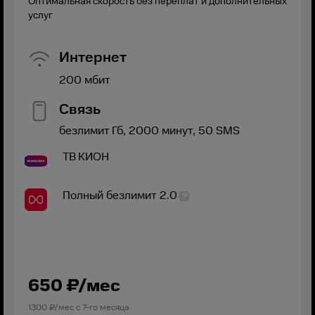
Оптимальная скорость без переплат и дополнительных
услуг
Интернет
200
мбит
Связь
безлимит
Гб,
2000
минут,
50
SMS
ТВ
КИОН
Полный безлимит 2.0
650
₽/мес
1300
₽/мес с
7
-го месяца