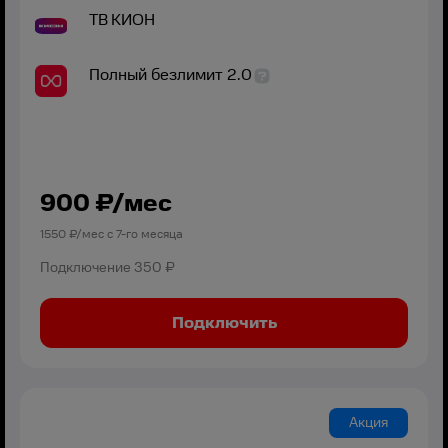
ТВ
КИОН
Полный безлимит 2.0
900
₽/мес
1550
₽/мес с
7
-го месяца
Подключение
350 ₽
Подключить
Акция