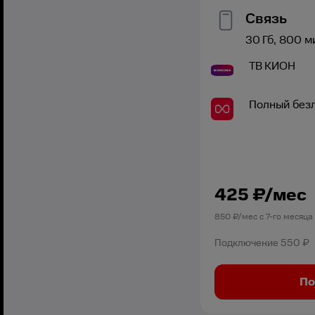
Связь
30
Гб,
800
м
ТВ
КИОН
Полный без
425
₽/мес
850
₽/мес с
7
-го месяца
Подключение
550 ₽
По