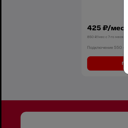
425
₽/мес
850
₽/мес с
7
-го месяца
Подключение
550 ₽
По