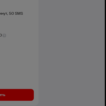
инут,
50
SMS
0
ить