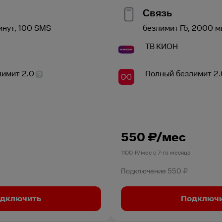
Связь
инут,
100
SMS
безлимит
Гб,
2000
м
ТВ
КИОН
лимит 2.0
Полный безлимит 2.
550
₽/мес
1100
₽/мес с
7
-го месяца
Подключение
550 ₽
дключить
Подключ