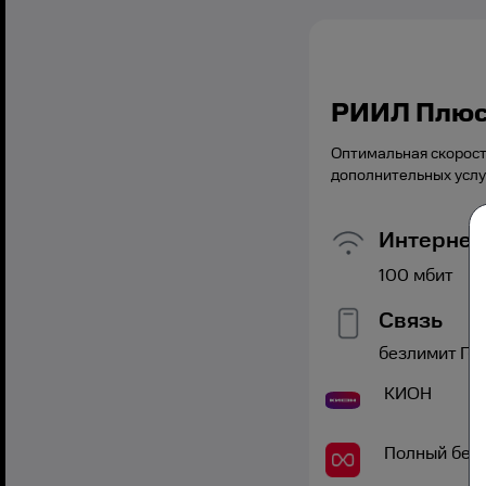
РИИЛ Плю
Оптимальная скорост
дополнительных услу
Интернет
100
мбит
Связь
безлимит
Гб,
КИОН
Полный без