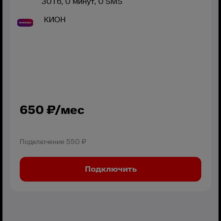
30
Гб,
0
минут,
0
SMS
КИОН
650
₽/мес
Подключение
550 ₽
Подключить