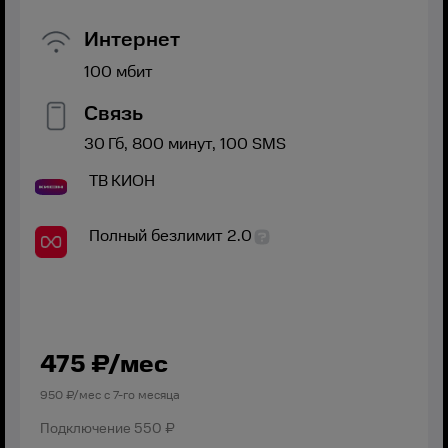
Интернет
100
мбит
Связь
30
Гб,
800
минут,
100
SMS
ТВ
КИОН
Полный безлимит 2.0
475
₽/мес
950
₽/мес с
7
-го месяца
Подключение
550 ₽