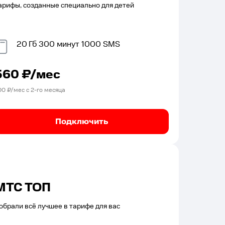
арифы, созданные специально для детей
20
Гб
300
минут
1000
SMS
560
₽/мес
00
₽/мес с
2
-го месяца
Подключить
МТС ТОП
обрали всё лучшее в тарифе для вас