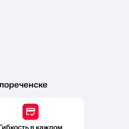
лореченске
Гибкость в каждом