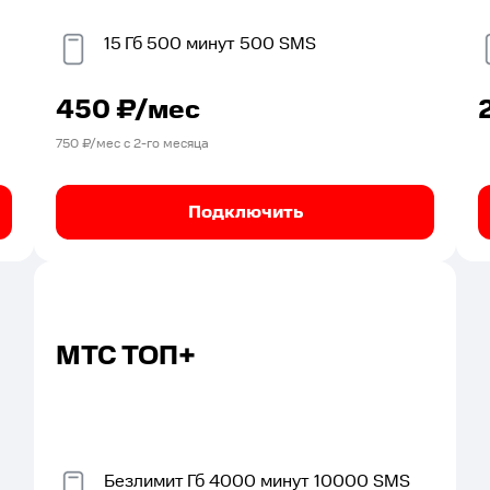
15
Гб
500
минут
500
SMS
450
₽/мес
750
₽/мес с
2
-го месяца
Подключить
МТС ТОП+
Безлимит
Гб
4000
минут
10000
SMS