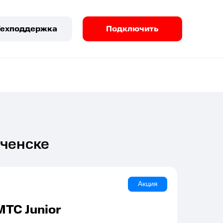
Техподдержка
Подключить
еченске
Акция
МТС Junior