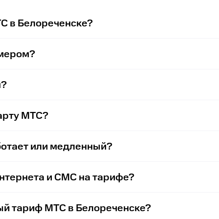
ТС в Белореченске?
омером?
н?
арту МТС?
ботает или медленный?
интернета и СМС на тарифе?
ый тариф МТС в Белореченске?