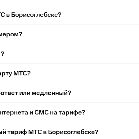
ТС в Борисоглебске?
омером?
н?
арту МТС?
ботает или медленный?
интернета и СМС на тарифе?
ый тариф МТС в Борисоглебске?