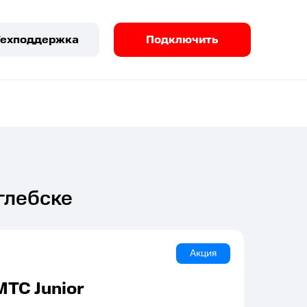
Техподдержка
Подключить
глебске
Акция
МТС Junior