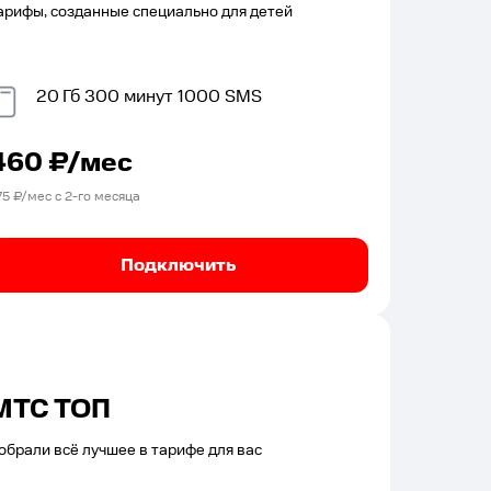
арифы, созданные специально для детей
20
Гб
300
минут
1000
SMS
460
₽/мес
75
₽/мес с
2
-го месяца
Подключить
МТС ТОП
обрали всё лучшее в тарифе для вас