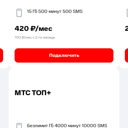
15
Гб
500
минут
500
SMS
420
₽/мес
700
₽/мес с
2
-го месяца
Подключить
МТС ТОП+
Безлимит
Гб
4000
минут
10000
SMS