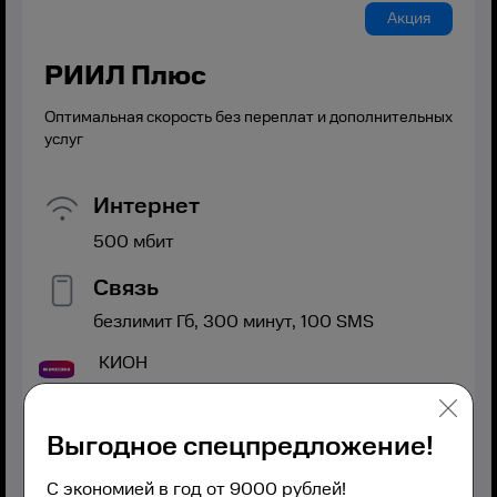
Акция
РИИЛ Плюс
Оптимальная скорость без переплат и дополнительных
услуг
Интернет
500
мбит
Связь
безлимит
Гб,
300
минут,
100
SMS
КИОН
Полный безлимит 2.0
Выгодное спецпредложение!
С экономией в год от 9000 рублей!