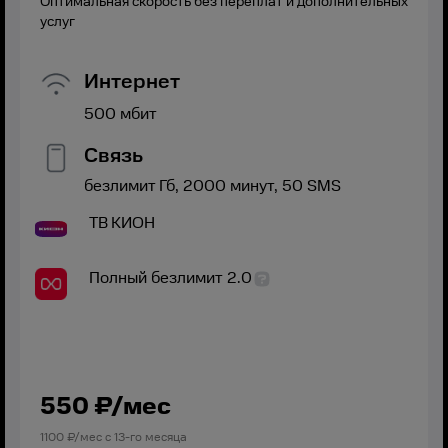
Оптимальная скорость без переплат и дополнительных
услуг
Интернет
500
мбит
Связь
безлимит
Гб,
2000
минут,
50
SMS
ТВ
КИОН
Полный безлимит 2.0
550
₽/мес
1100
₽/мес с
13
-го месяца