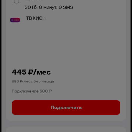
30
Гб,
0
минут,
0
SMS
ТВ
КИОН
445
₽/мес
890
₽/мес с
3
-го месяца
Подключение
500 ₽
Подключить