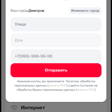
Ваш город:
Дмитров
Изменить город
425
₽/мес
850
₽/мес с
3
-го месяца
Подключение
500 ₽
Подключить
Акция
РИИЛ Плюс
Нажимая кнопку, вы принимаете Политику обработки
персональных данных (
скачать PDF
) и даёте Согласие на
Оптимальная скорость без переплат и дополнительных
обработку Ваших персональных данных (
скачать PDF
)
услуг
Интернет