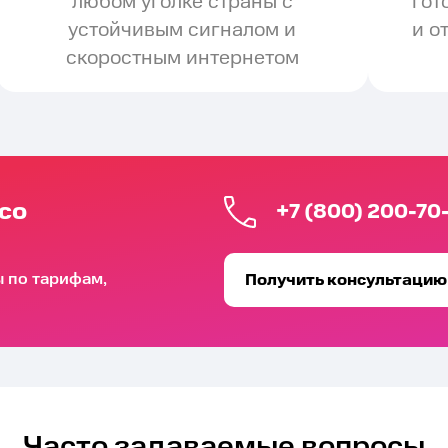
любом уголке страны с
гот
устойчивым сигналом и
и о
скоростным интернетом
со
+7 (800) 200-70
ы по тарифам,
Получить консультацию
Часто задаваемые вопросы