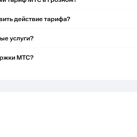
ый тариф МТС в Грозном?
вить действие тарифа?
ые услуги?
ержки МТС?