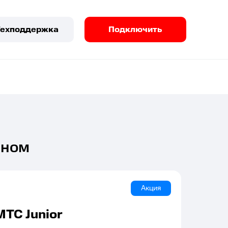
Техподдержка
Подключить
зном
Акция
МТС Junior