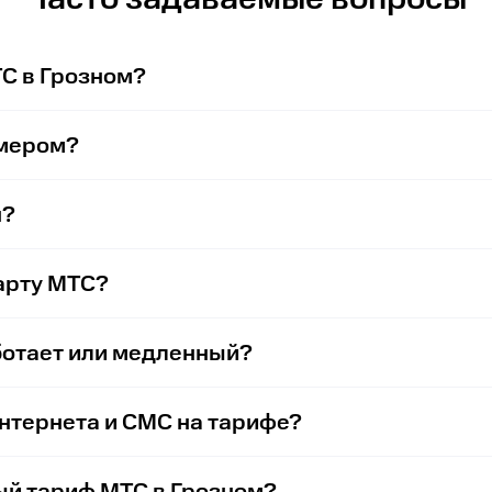
ТС в Грозном?
омером?
н?
арту МТС?
ботает или медленный?
интернета и СМС на тарифе?