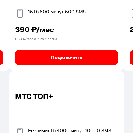
15
Гб
500
минут
500
SMS
390
₽/мес
650
₽/мес с
2
-го месяца
Подключить
МТС ТОП+
Безлимит
Гб
4000
минут
10000
SMS