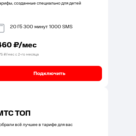
арифы, созданные специально для детей
20
Гб
300
минут
1000
SMS
460
₽/мес
75
₽/мес с
2
-го месяца
Подключить
МТС ТОП
обрали всё лучшее в тарифе для вас