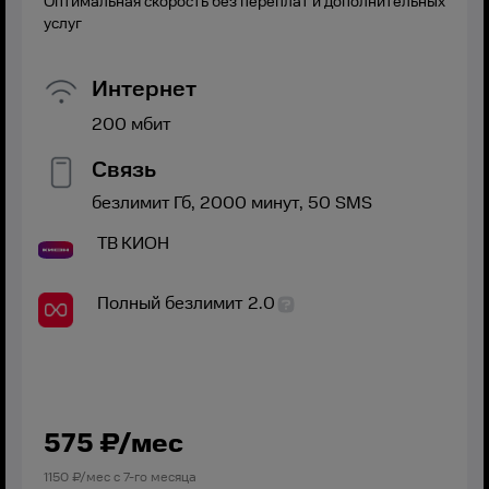
Оптимальная скорость без переплат и дополнительных
услуг
Интернет
200
мбит
Связь
безлимит
Гб,
2000
минут,
50
SMS
ТВ
КИОН
Полный безлимит 2.0
575
₽/мес
1150
₽/мес с
7
-го месяца