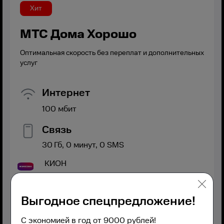
Хит
МТС Дома Хорошо
Оптимальная скорость без переплат и дополнительных
услуг
Интернет
100
мбит
Связь
30
Гб,
0
минут,
0
SMS
КИОН
Выгодное спецпредложение!
С экономией в год от 9000 рублей!