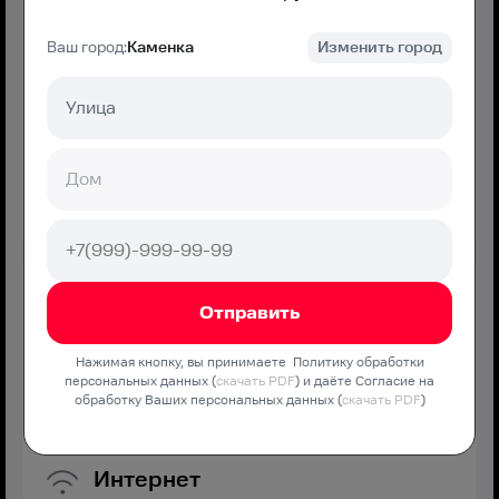
Ваш город:
Каменка
Изменить город
650
₽/мес
Подключение
550 ₽
Подключить
МТС Дома Хорошо
Нажимая кнопку, вы принимаете Политику обработки
персональных данных (
скачать PDF
) и даёте Согласие на
Оптимальная скорость без переплат и дополнительных
обработку Ваших персональных данных (
скачать PDF
)
услуг
Интернет