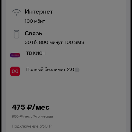
Интернет
100
мбит
Связь
30
Гб,
800
минут,
100
SMS
ТВ
КИОН
Полный безлимит 2.0
475
₽/мес
950
₽/мес с
7
-го месяца
Подключение
550 ₽