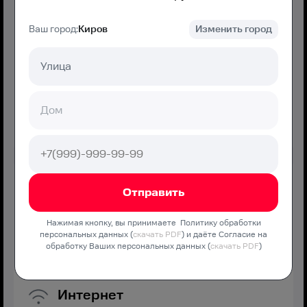
Ваш город:
Киров
Изменить город
750
₽/мес
Подключение
800 ₽
Подключить
МТС Дома Хорошо
Нажимая кнопку, вы принимаете Политику обработки
персональных данных (
скачать PDF
) и даёте Согласие на
Оптимальная скорость без переплат и дополнительных
обработку Ваших персональных данных (
скачать PDF
)
услуг
Интернет