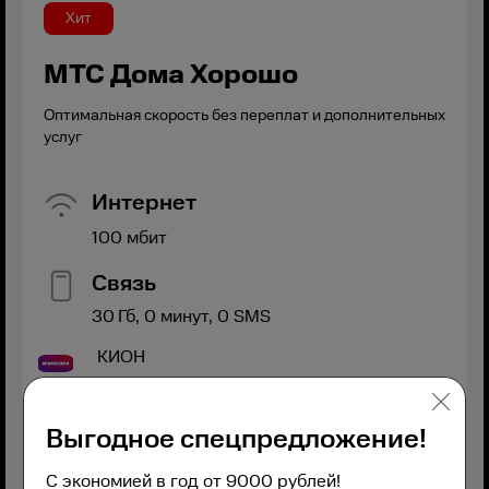
Хит
МТС Дома Хорошо
Оптимальная скорость без переплат и дополнительных
услуг
Интернет
100
мбит
Связь
30
Гб,
0
минут,
0
SMS
КИОН
Выгодное спецпредложение!
С экономией в год от 9000 рублей!