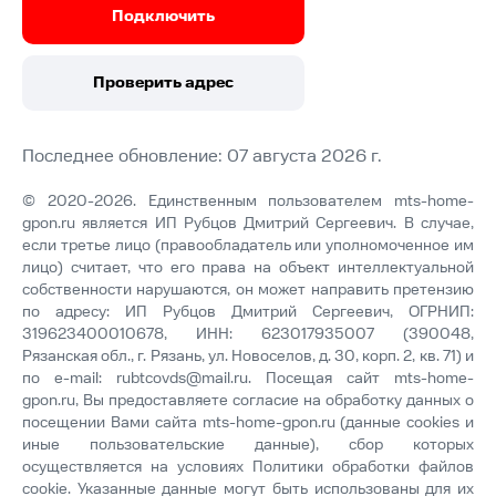
Подключить
Проверить адрес
Последнее обновление: 07 августа 2026 г.
© 2020-2026. Единственным пользователем mts-home-
gpon.ru является ИП Рубцов Дмитрий Сергеевич. В случае,
если третье лицо (правообладатель или уполномоченное им
лицо) считает, что его права на объект интеллектуальной
собственности нарушаются, он может направить претензию
по адресу: ИП Рубцов Дмитрий Сергеевич, ОГРНИП:
319623400010678, ИНН: 623017935007 (390048,
Рязанская обл., г. Рязань, ул. Новоселов, д. 30, корп. 2, кв. 71) и
по e-mail:
rubtcovds@mail.ru
. Посещая сайт mts-home-
gpon.ru, Вы предоставляете согласие на обработку данных о
посещении Вами сайта mts-home-gpon.ru (данные cookies и
иные пользовательские данные), сбор которых
осуществляется на условиях
Политики обработки файлов
cookie
. Указанные данные могут быть использованы для их