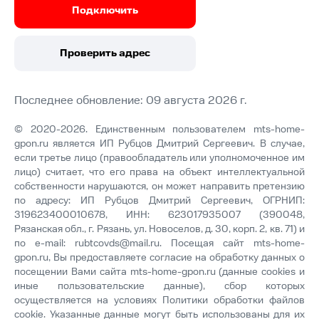
Подключить
Проверить адрес
Последнее обновление: 09 августа 2026 г.
© 2020-2026. Единственным пользователем mts-home-
gpon.ru является ИП Рубцов Дмитрий Сергеевич. В случае,
если третье лицо (правообладатель или уполномоченное им
лицо) считает, что его права на объект интеллектуальной
собственности нарушаются, он может направить претензию
по адресу: ИП Рубцов Дмитрий Сергеевич, ОГРНИП:
319623400010678, ИНН: 623017935007 (390048,
Рязанская обл., г. Рязань, ул. Новоселов, д. 30, корп. 2, кв. 71) и
по e-mail:
rubtcovds@mail.ru
. Посещая сайт mts-home-
gpon.ru, Вы предоставляете согласие на обработку данных о
посещении Вами сайта mts-home-gpon.ru (данные cookies и
иные пользовательские данные), сбор которых
осуществляется на условиях
Политики обработки файлов
cookie
. Указанные данные могут быть использованы для их