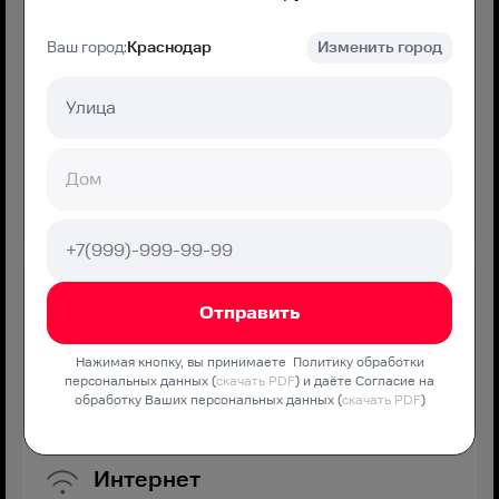
Ваш город:
Краснодар
Изменить город
750
₽/мес
Подключение
550 ₽
Подключить
МТС Дома Хорошо
Нажимая кнопку, вы принимаете Политику обработки
персональных данных (
скачать PDF
) и даёте Согласие на
Оптимальная скорость без переплат и дополнительных
обработку Ваших персональных данных (
скачать PDF
)
услуг
Интернет