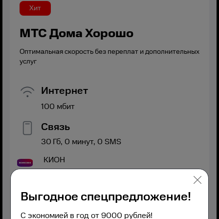
Хит
МТС Дома Хорошо
Оптимальная скорость без переплат и дополнительных
услуг
Интернет
100
мбит
Связь
30
Гб,
0
минут,
0
SMS
КИОН
Выгодное спецпредложение!
С экономией в год от 9000 рублей!