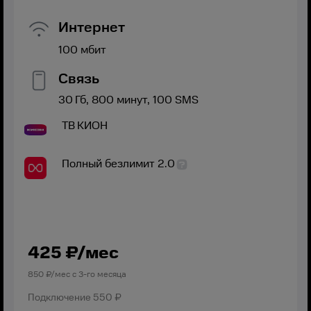
Интернет
100
мбит
Связь
30
Гб,
800
минут,
100
SMS
ТВ
КИОН
Полный безлимит 2.0
425
₽/мес
850
₽/мес с
3
-го месяца
Подключение
550 ₽