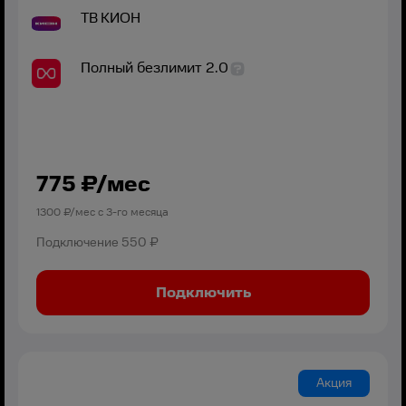
ТВ
КИОН
Полный безлимит 2.0
775
₽/мес
1300
₽/мес с
3
-го месяца
Подключение
550 ₽
Подключить
Акция