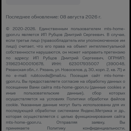
Последнее обновление: 08 августа 2026 г.
© 2020-2026. Единственным пользователем mts-home-
gpon.ru является ИП Рубцов Дмитрий Сергеевич. В случае,
если третье лицо (правообладатель или уполномоченное им
лицо) считает, что его права на объект интеллектуальной
собственности нарушаются, он может направить претензию
по адресу: ИП Рубцов Дмитрий Сергеевич, ОГРНИП:
319623400010678, ИНН: 623017935007 (390048,
Рязанская обл., г. Рязань, ул. Новоселов, д. 30, корп. 2, кв. 71) и
по e-mail:
rubtcovds@mail.ru
. Посещая сайт mts-home-
gpon.ru, Вы предоставляете согласие на обработку данных о
посещении Вами сайта mts-home-gpon.ru (данные cookies и
иные пользовательские данные), сбор которых
осуществляется на условиях
Политики обработки файлов
cookie
. Указанные данные могут быть использованы для их
последующей обработки системами Яндекс.Метрика и др.,
которая осуществляется с целью функционирования сайта
mts-home-gpon.ru. Отправляя заявку, Вы
принимаете
Политику конфиденциальности
,