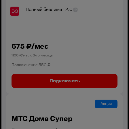
Полный безлимит 2.0
675
₽/мес
1100
₽/мес с
3
-го месяца
Подключение
550 ₽
Подключить
Акция
МТС Дома Супер