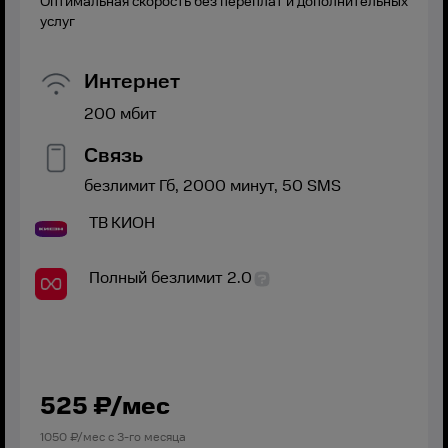
Оптимальная скорость без переплат и дополнительных
услуг
Интернет
200
мбит
Связь
безлимит
Гб,
2000
минут,
50
SMS
ТВ
КИОН
Полный безлимит 2.0
525
₽/мес
1050
₽/мес с
3
-го месяца