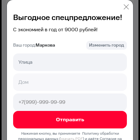
Хит
Выгодное спецпредложение!
МТС Дома Хорошо
С экономией в год от 9000 рублей!
Оптимальная скорость без переплат и дополнительных
услуг
Ваш город:
Маркова
Изменить город
Интернет
100
мбит
Связь
30
Гб,
0
минут,
0
SMS
КИОН
Нажимая кнопку, вы принимаете Политику обработки
персональных данных (
скачать PDF
) и даёте Согласие на