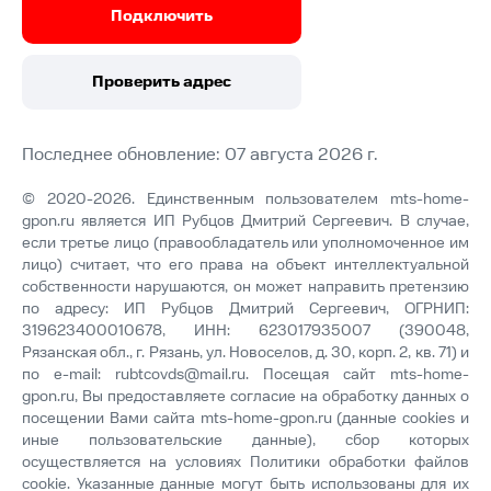
Подключить
Проверить адрес
Последнее обновление: 07 августа 2026 г.
© 2020-2026. Единственным пользователем mts-home-
gpon.ru является ИП Рубцов Дмитрий Сергеевич. В случае,
если третье лицо (правообладатель или уполномоченное им
лицо) считает, что его права на объект интеллектуальной
собственности нарушаются, он может направить претензию
по адресу: ИП Рубцов Дмитрий Сергеевич, ОГРНИП:
319623400010678, ИНН: 623017935007 (390048,
Рязанская обл., г. Рязань, ул. Новоселов, д. 30, корп. 2, кв. 71) и
по e-mail:
rubtcovds@mail.ru
. Посещая сайт mts-home-
gpon.ru, Вы предоставляете согласие на обработку данных о
посещении Вами сайта mts-home-gpon.ru (данные cookies и
иные пользовательские данные), сбор которых
осуществляется на условиях
Политики обработки файлов
cookie
. Указанные данные могут быть использованы для их