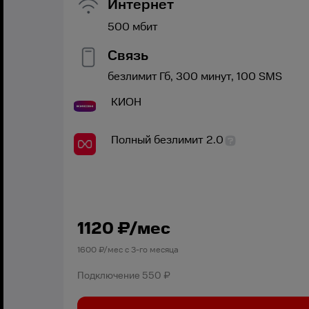
Интернет
500
мбит
Связь
безлимит
Гб,
300
минут,
100
SMS
КИОН
Полный безлимит 2.0
1120
₽/мес
1600
₽/мес с
3
-го месяца
Подключение
550 ₽