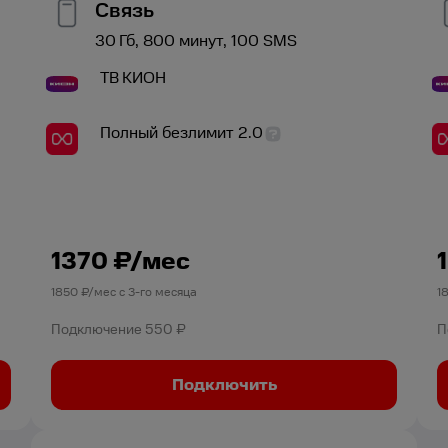
Связь
30
Гб,
800
минут,
100
SMS
ТВ
КИОН
Полный безлимит 2.0
1370
₽/мес
1850
₽/мес с
3
-го месяца
1
Подключение
550 ₽
П
Подключить