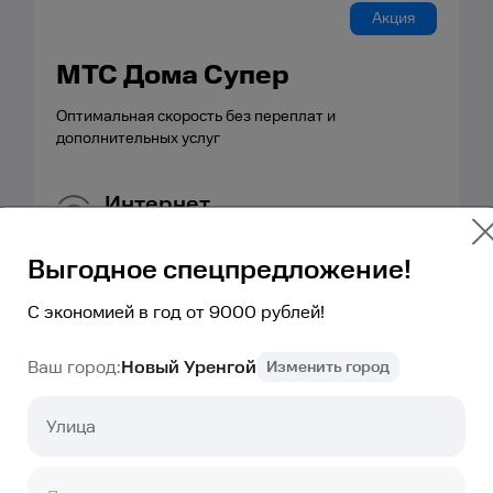
Акция
МТС Дома Супер
Оптимальная скорость без переплат и
дополнительных услуг
Интернет
1000
мбит
Выгодное спецпредложение!
Связь
С экономией в год от 9000 рублей!
безлимит
Гб,
2000
минут,
50
SMS
ТВ
КИОН
Ваш город:
Новый Уренгой
Изменить город
Полный безлимит 2.0