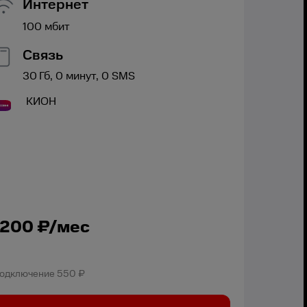
Интернет
100
мбит
Связь
30
Гб,
0
минут,
0
SMS
КИОН
1200
₽/мес
одключение
550 ₽