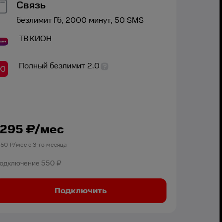
Связь
безлимит
Гб,
2000
минут,
50
SMS
ТВ
КИОН
Полный безлимит 2.0
1295
₽/мес
850
₽/мес с
3
-го месяца
одключение
550 ₽
Подключить