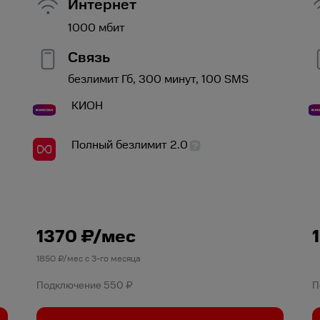
Интернет
1000
мбит
Связь
безлимит
Гб,
300
минут,
100
SMS
КИОН
Полный безлимит 2.0
1370
₽/мес
1850
₽/мес с
3
-го месяца
Подключение
550 ₽
П