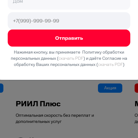
1545
₽/мес
2100
₽/мес с
3
-го месяца
Подключение
550 ₽
Нажимая кнопку, вы принимаете Политику обработки
Подключить
персональных данных (
скачать PDF
) и даёте Согласие на
обработку Ваших персональных данных (
скачать PDF
)
Акция
РИИЛ Плюс
Оптимальная скорость без переплат и
О
дополнительных услуг
д