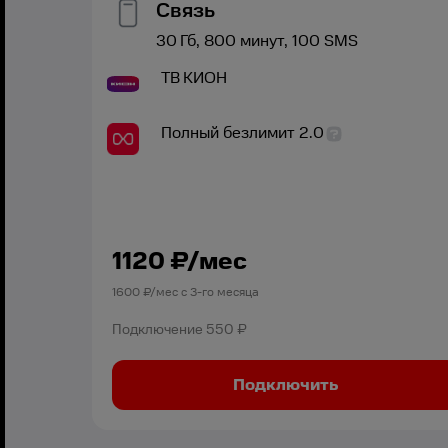
Связь
30
Гб,
800
минут,
100
SMS
ТВ
КИОН
Полный безлимит 2.0
1120
₽/мес
1600
₽/мес с
3
-го месяца
Подключение
550 ₽
Подключить