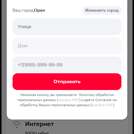
Ваш город:
Орел
Изменить город
650
₽/мес
Подключение
800 ₽
Подключить
МТС Дома Хорошо
Нажимая кнопку, вы принимаете Политику обработки
Оптимальная скорость без переплат и дополнительных
персональных данных (
скачать PDF
) и даёте Согласие на
обработку Ваших персональных данных (
скачать PDF
)
услуг
Интернет
1000
мбит