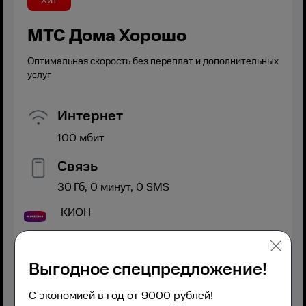
Хит
МТС Дома Хорошо
Оптимальная скорость без переплат и дополнительных
услуг
Интернет
100
мбит
Связь
30
Гб,
0
минут,
0
SMS
КИОН
Выгодное спецпредложение!
С экономией в год от 9000 рублей!