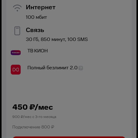
Интернет
100
мбит
Связь
30
Гб,
850
минут,
100
SMS
ТВ
КИОН
Полный безлимит 2.0
450
₽/мес
900
₽/мес с
3
-го месяца
Подключение
800 ₽