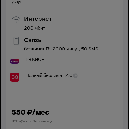
услуг
Интернет
200
мбит
Связь
безлимит
Гб,
2000
минут,
50
SMS
ТВ
КИОН
Полный безлимит 2.0
550
₽/мес
1100
₽/мес с
3
-го месяца