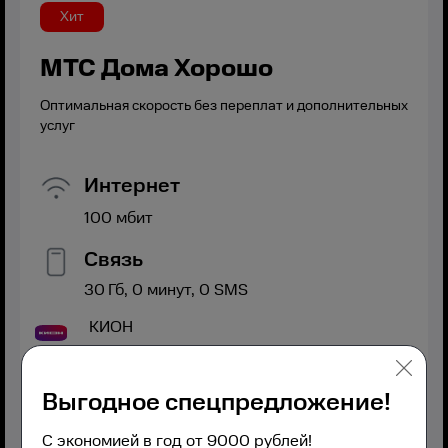
Хит
МТС Дома Хорошо
Оптимальная скорость без переплат и дополнительных
услуг
Интернет
100
мбит
Связь
30
Гб,
0
минут,
0
SMS
КИОН
Выгодное спецпредложение!
С экономией в год от 9000 рублей!