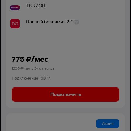
ТВ
КИОН
Полный безлимит 2.0
775
₽/мес
1300
₽/мес с
3
-го месяца
Подключение
150 ₽
Подключить
Акция