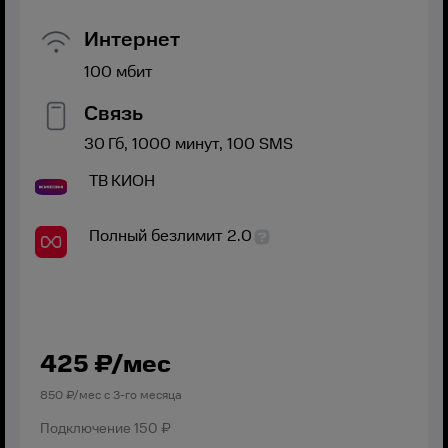
Интернет
100
мбит
Связь
30
Гб,
1000
минут,
100
SMS
ТВ
КИОН
Полный безлимит 2.0
425
₽/мес
850
₽/мес с
3
-го месяца
Подключение
150 ₽