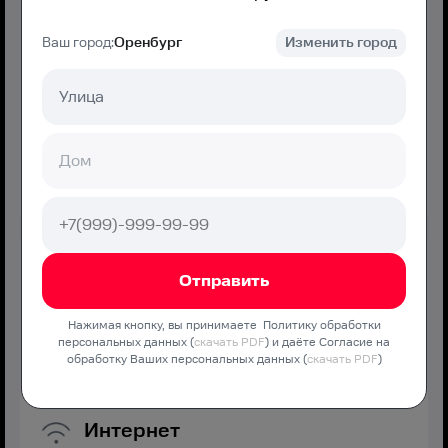
Ваш город:
Оренбург
Изменить город
550
₽/мес
Подключение
150 ₽
Подключить
МТС Дома Хорошо
Нажимая кнопку, вы принимаете Политику обработки
персональных данных (
скачать PDF
) и даёте Согласие на
Оптимальная скорость без переплат и дополнительных
обработку Ваших персональных данных (
скачать PDF
)
услуг
Интернет