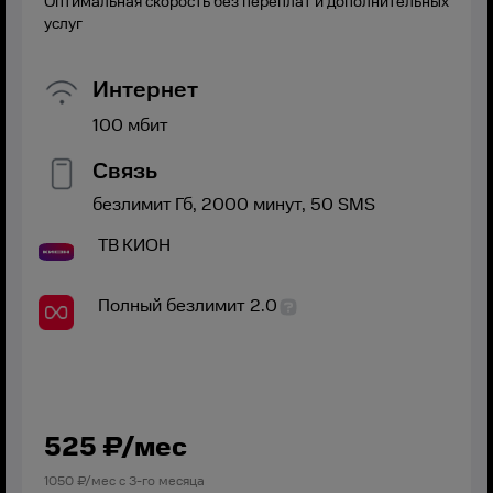
Оптимальная скорость без переплат и дополнительных
услуг
Интернет
100
мбит
Связь
безлимит
Гб,
2000
минут,
50
SMS
ТВ
КИОН
Полный безлимит 2.0
525
₽/мес
1050
₽/мес с
3
-го месяца