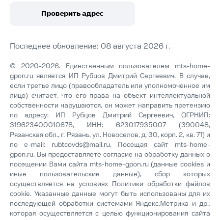
Проверить адрес
Последнее обновление: 08 августа 2026 г.
© 2020-2026. Единственным пользователем mts-home-
gpon.ru является ИП Рубцов Дмитрий Сергеевич. В случае,
если третье лицо (правообладатель или уполномоченное им
лицо) считает, что его права на объект интеллектуальной
собственности нарушаются, он может направить претензию
по адресу: ИП Рубцов Дмитрий Сергеевич, ОГРНИП:
319623400010678, ИНН: 623017935007 (390048,
Рязанская обл., г. Рязань, ул. Новоселов, д. 30, корп. 2, кв. 71) и
по e-mail:
rubtcovds@mail.ru
. Посещая сайт mts-home-
gpon.ru, Вы предоставляете согласие на обработку данных о
посещении Вами сайта mts-home-gpon.ru (данные cookies и
иные пользовательские данные), сбор которых
осуществляется на условиях
Политики обработки файлов
cookie
. Указанные данные могут быть использованы для их
последующей обработки системами Яндекс.Метрика и др.,
которая осуществляется с целью функционирования сайта