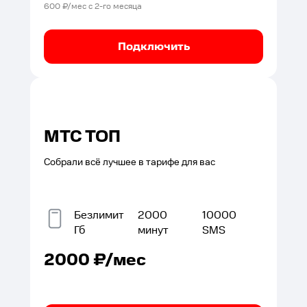
600
₽/мес с
2
-го месяца
Подключить
МТС ТОП
Собрали всё лучшее в тарифе для вас
Безлимит
2000
10000
Гб
минут
SMS
2000
₽/мес