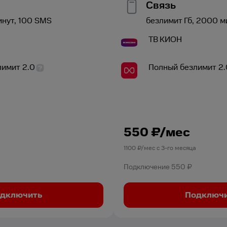
Связь
инут,
100
SMS
безлимит
Гб,
2000
м
ТВ
КИОН
лимит 2.0
Полный безлимит 2.
550
₽/мес
а
1100
₽/мес с
3
-го месяца
Подключение
550 ₽
дключить
Подключ