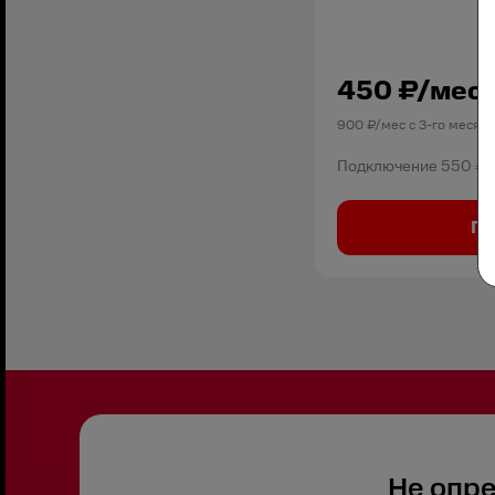
450
₽/мес
900
₽/мес с
3
-го месяц
Подключение
550 ₽
По
Не опр