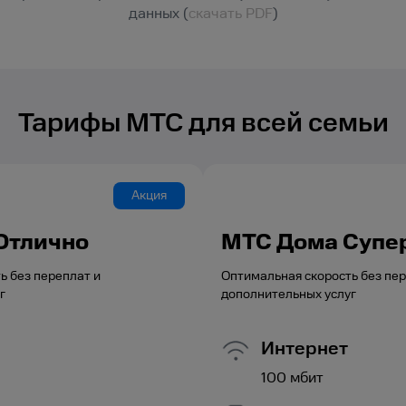
данных (
скачать PDF
)
Тарифы МТС для всей семьи
Акция
Отлично
МТС Дома Супе
ь без переплат и
Оптимальная скорость без пер
г
дополнительных услуг
Интернет
100
мбит