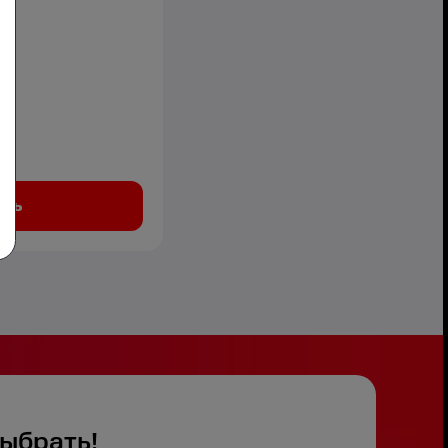
ить
ыбрать!