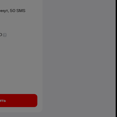
инут,
50
SMS
0
ить