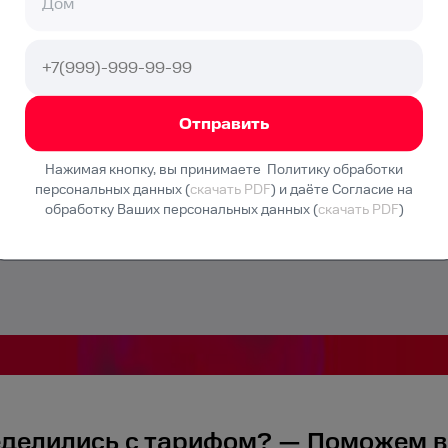
550
₽/мес
а
Подключение
550 ₽
Нажимая кнопку, вы принимаете Политику обработки
персональных данных (
скачать PDF
) и даёте Согласие на
дключить
Подключ
обработку Ваших персональных данных (
скачать PDF
)
еделились с тарифом? — Поможем в