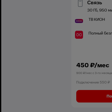
Связь
30
Гб,
950
м
ТВ
КИОН
Полный без
450
₽/мес
900
₽/мес с
3
-го месяц
Подключение
550 ₽
По