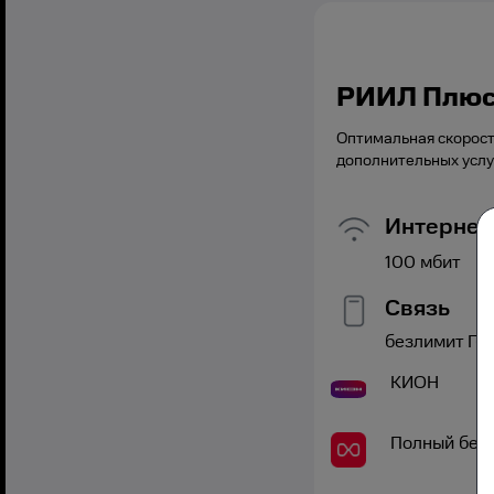
РИИЛ Плю
Оптимальная скорост
дополнительных услу
Интернет
100
мбит
Связь
безлимит
Гб,
КИОН
Полный без