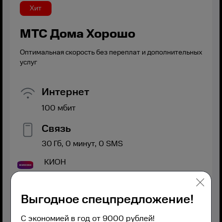
Хит
МТС Дома Хорошо
Оптимальная скорость без переплат и дополнительных
услуг
Интернет
100
мбит
Связь
30
Гб,
0
минут,
0
SMS
КИОН
Выгодное спецпредложение!
С экономией в год от 9000 рублей!