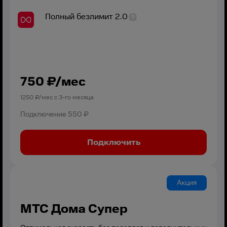
Полный безлимит 2.0
750
₽/мес
1250
₽/мес с
3
-го месяца
Подключение
550 ₽
Подключить
Акция
МТС Дома Супер