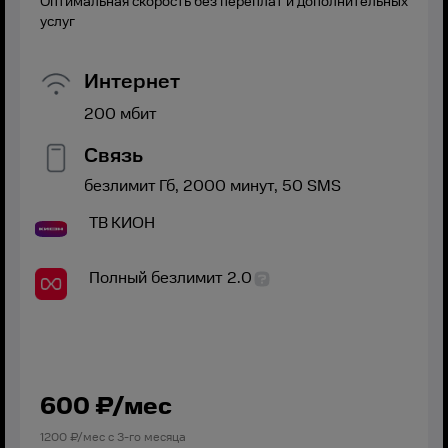
Оптимальная скорость без переплат и дополнительных
услуг
Интернет
200
мбит
Связь
безлимит
Гб,
2000
минут,
50
SMS
ТВ
КИОН
Полный безлимит 2.0
600
₽/мес
1200
₽/мес с
3
-го месяца