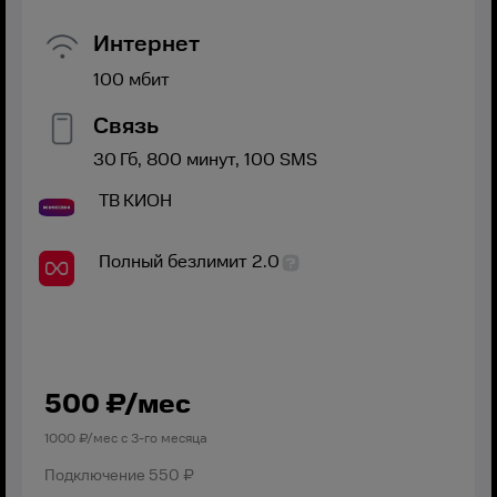
Интернет
100
мбит
Связь
30
Гб,
800
минут,
100
SMS
ТВ
КИОН
Полный безлимит 2.0
500
₽/мес
1000
₽/мес с
3
-го месяца
Подключение
550 ₽