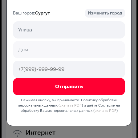
Ваш город:
Сургут
Изменить город
750
₽/мес
Подключение
550 ₽
Подключить
МТС Дома Хорошо
Нажимая кнопку, вы принимаете Политику обработки
персональных данных (
скачать PDF
) и даёте Согласие на
Оптимальная скорость без переплат и дополнительных
обработку Ваших персональных данных (
скачать PDF
)
услуг
Интернет