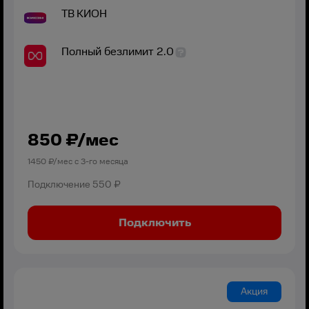
ТВ
КИОН
Полный безлимит 2.0
850
₽/мес
1450
₽/мес с
3
-го месяца
Подключение
550 ₽
Подключить
Акция