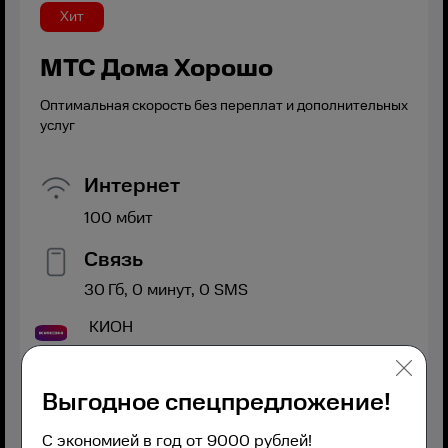
Хит
МТС Дома Хорошо
Оптимальная скорость без переплат и дополнительных
услуг
Интернет
100
мбит
Связь
30
Гб,
0
минут,
0
SMS
КИОН
Выгодное спецпредложение!
С экономией в год от 9000 рублей!