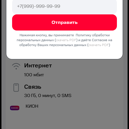
Хит
МТС Дома Хорошо
Нажимая кнопку, вы принимаете Политику обработки
персональных данных (
скачать PDF
) и даёте Согласие на
Оптимальная скорость без переплат и дополнительных
обработку Ваших персональных данных (
скачать PDF
)
услуг
Интернет
100
мбит
Связь
30
Гб,
0
минут,
0
SMS
КИОН