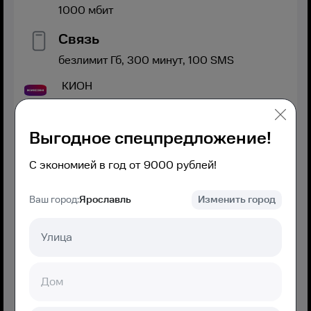
1000
мбит
Связь
безлимит
Гб,
300
минут,
100
SMS
КИОН
Полный безлимит 2.0
Выгодное спецпредложение!
С экономией в год от 9000 рублей!
Ваш город:
Ярославль
Изменить город
600
₽/мес
950
₽/мес с
3
-го месяца
Подключение
550 ₽
Подключить