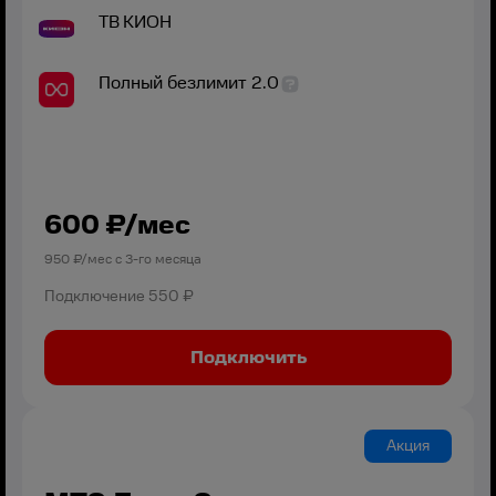
ТВ
КИОН
Полный безлимит 2.0
600
₽/мес
950
₽/мес с
3
-го месяца
Подключение
550 ₽
Подключить
Акция