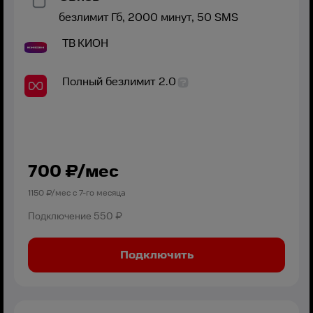
безлимит
Гб,
2000
минут,
50
SMS
ТВ
КИОН
Полный безлимит 2.0
700
₽/мес
1150
₽/мес с
7
-го месяца
Подключение
550 ₽
Подключить