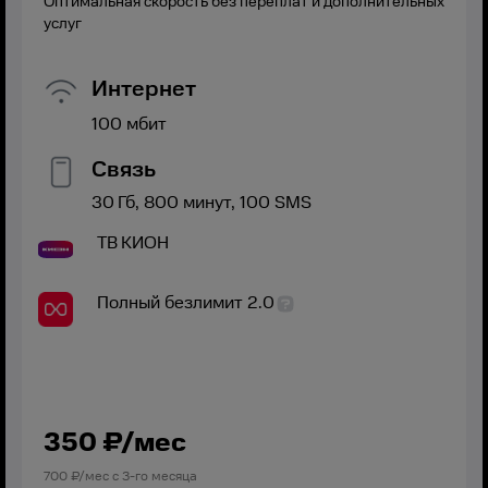
Оптимальная скорость без переплат и дополнительных
услуг
Интернет
100
мбит
Связь
30
Гб,
800
минут,
100
SMS
ТВ
КИОН
Полный безлимит 2.0
350
₽/мес
700
₽/мес с
3
-го месяца