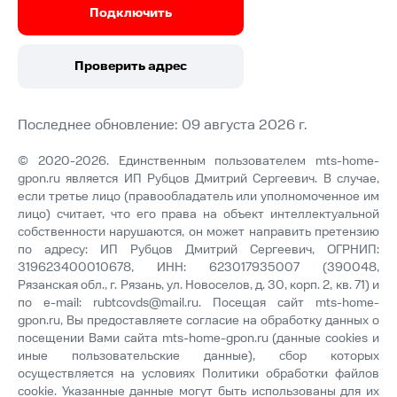
Подключить
Проверить адрес
Последнее обновление: 09 августа 2026 г.
© 2020-2026. Единственным пользователем mts-home-
gpon.ru является ИП Рубцов Дмитрий Сергеевич. В случае,
если третье лицо (правообладатель или уполномоченное им
лицо) считает, что его права на объект интеллектуальной
собственности нарушаются, он может направить претензию
по адресу: ИП Рубцов Дмитрий Сергеевич, ОГРНИП:
319623400010678, ИНН: 623017935007 (390048,
Рязанская обл., г. Рязань, ул. Новоселов, д. 30, корп. 2, кв. 71) и
по e-mail:
rubtcovds@mail.ru
. Посещая сайт mts-home-
gpon.ru, Вы предоставляете согласие на обработку данных о
посещении Вами сайта mts-home-gpon.ru (данные cookies и
иные пользовательские данные), сбор которых
осуществляется на условиях
Политики обработки файлов
cookie
. Указанные данные могут быть использованы для их